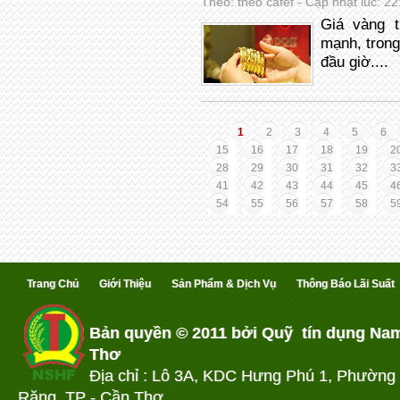
Theo: theo cafef - Cập nhật lúc: 2
Giá vàng 
mạnh, trong
đầu giờ....
1
2
3
4
5
6
15
16
17
18
19
2
28
29
30
31
32
3
41
42
43
44
45
4
54
55
56
57
58
5
Trang Chủ
Giới Thiệu
Sản Phẩm & Dịch Vụ
Thông Báo Lãi Suất
Bản quyền © 2011 bởi Quỹ tín dụng Na
Thơ
Địa chỉ : Lô 3A, KDC Hưng Phú 1, Phường
Răng, TP - Cần Thơ