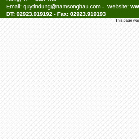
Email: quytindung@namson
ghau.com -
Website:
ww
ĐT: 02923.919192 - Fax: 02923.919193
This page was