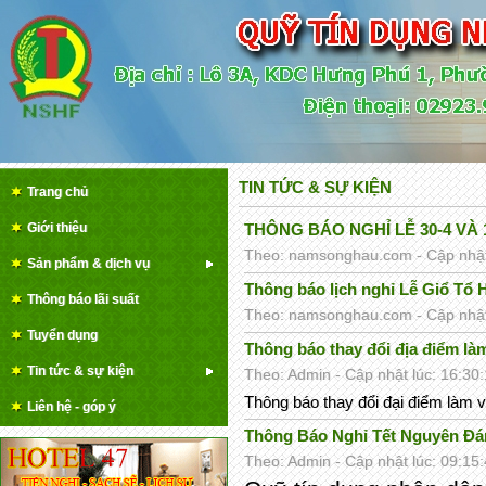
TIN TỨC & SỰ KIỆN
Trang chủ
Giới thiệu
THÔNG BÁO NGHỈ LỄ 30-4 VÀ 
Theo: namsonghau.com - Cập nhật 
Sản phẩm & dịch vụ
Thông báo lịch nghỉ Lễ Giổ Tổ 
Thông báo lãi suất
Theo: namsonghau.com - Cập nhật 
Tuyển dụng
Thông báo thay đổi địa điểm 
Tin tức & sự kiện
Theo: Admin - Cập nhật lúc: 16:30
Thông báo thay đổi đại điểm là
Liên hệ - góp ý
Thông Báo Nghỉ Tết Nguyên Đa
Theo: Admin - Cập nhật lúc: 09:15