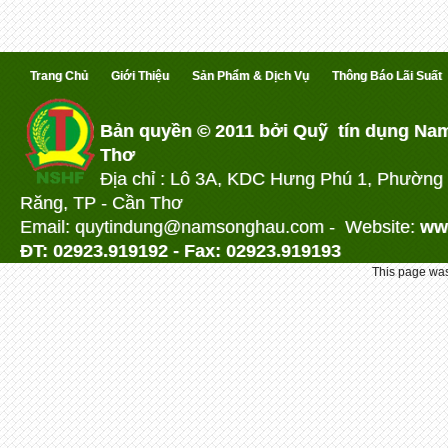
Trang Chủ
Giới Thiệu
Sản Phẩm & Dịch Vụ
Thông Báo Lãi Suất
Bản quyền © 2011 bởi Quỹ tín dụng Na
Thơ
Địa chỉ : Lô 3A, KDC Hưng Phú 1, Phường
Răng, TP - Cần Thơ
Email: quytindung@namson
ghau.com -
Website:
ww
ĐT: 02923.919192 - Fax: 02923.919193
This page was