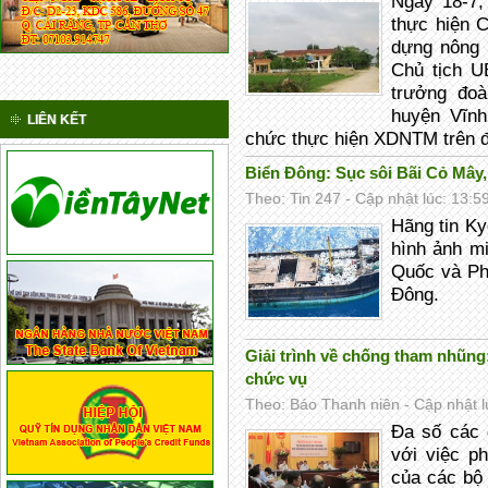
Ngày 18-7,
thực hiện 
dựng nông
Chủ tịch 
trưởng đoà
huyện Vĩnh
LIÊN KẾT
chức thực hiện XDNTM trên đị
Biển Đông: Sục sôi Bãi Cỏ Mây, 
Theo: Tin 247 - Cập nhật lúc: 13:5
Hãng tin K
hình ảnh m
Quốc và Phi
Đông.
Giải trình về chống tham nhũng
chức vụ
Theo: Báo Thanh niên - Cập nhật l
Đa số các 
với việc p
của các bộ 