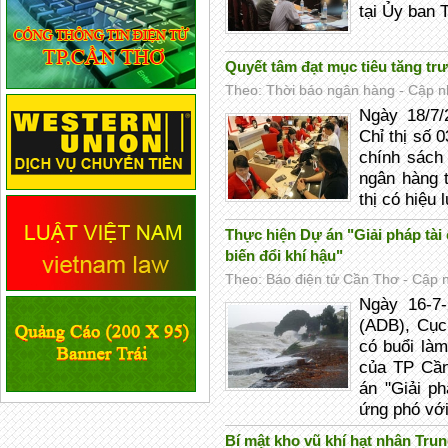
tại Ủy ban 
Quyết tâm đạt mục tiêu tăng tr
Theo: Thời báo ngân hàng - Cập nh
Ngày 18/7
Chỉ thị số 
chính sách 
ngân hàng 
thị có hiệu 
Thực hiện Dự án "Giải pháp tài 
biến đổi khí hậu"
Theo: Báo điện tử Cần Thơ - Cập n
Ngày 16-7-
(ADB), Cục
có buổi làm
của TP Cần
án "Giải ph
ứng phó với
Bí mật kho vũ khí hạt nhân Tru