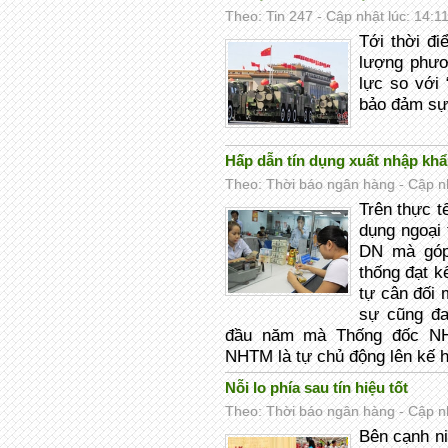
Theo: Tin 247 - Cập nhật lúc: 14:1
Tới thời đ
lượng phươ
lực so với
bảo đảm sự
Hấp dẫn tín dụng xuất nhập kh
Theo: Thời báo ngân hàng - Cập nh
Trên thực t
dụng ngoại 
DN mà góp 
thống đạt 
tự cân đối
sự cũng đa
đầu năm mà Thống đốc NH
NHTM là tự chủ động lên kế 
Nỗi lo phía sau tín hiệu tốt
Theo: Thời báo ngân hàng - Cập nh
Bên cạnh ni