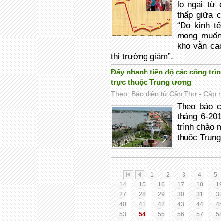
lo ngại từ
thấp giữa 
“Do kinh t
mong muốn 
kho vẫn ca
thị trường giảm”.
Đẩy nhanh tiến độ các công tr
trực thuộc Trung ương
Theo: Báo điện tử Cần Thơ - Cập n
Theo báo 
tháng 6-20
trình chào
thuộc Trun
1
2
3
4
5
14
15
16
17
18
1
27
28
29
30
31
3
40
41
42
43
44
4
53
54
55
56
57
5