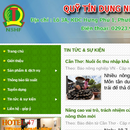
TIN TỨC & SỰ KIỆN
Trang chủ
Giới thiệu
Cần Thơ: Nuôi ốc thu nhập khá
Theo: Báo nông nghiệp VN - Cập nh
Sản phẩm & dịch vụ
Nhiều nôn
Thông báo lãi suất
Môn tận dụ
trái để thả ố
Tuyển dụng
Tin tức & sự kiện
Liên hệ - góp ý
Nâng cao vai trò, trách nhiệm 
nông thôn mới
Theo: Báo điện tử Cần Thơ - Cập n