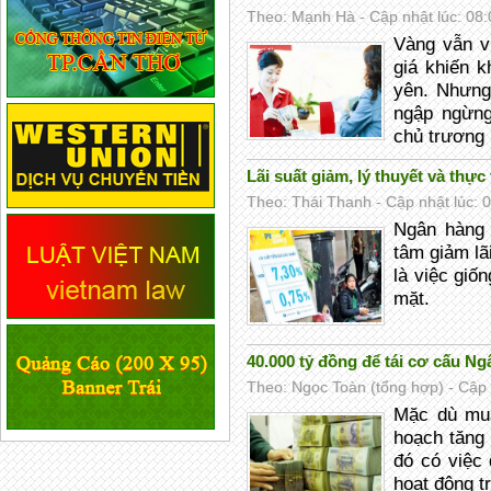
Theo: Mạnh Hà - Cập nhật lúc: 08:
Vàng vẫn v
giá khiến k
yên. Nhưng
ngập ngừng
chủ trương 
Lãi suất giảm, lý thuyết và thực 
Theo: Thái Thanh - Cập nhật lúc: 
Ngân hàng 
tâm giảm lã
là việc giố
mặt.
40.000 tỷ đồng để tái cơ cấu N
Theo: Ngọc Toàn (tổng hợp) - Cập 
Mặc dù mu
hoạch tăng
đó có việc
hoạt động t