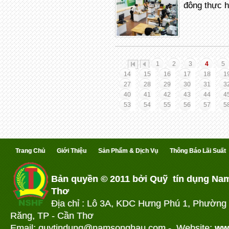
đông thực h
1
2
3
4
5
14
15
16
17
18
1
27
28
29
30
31
3
40
41
42
43
44
4
53
54
55
56
57
5
Trang Chủ
Giới Thiệu
Sản Phẩm & Dịch Vụ
Thông Báo Lãi Suất
Bản quyền © 2011 bởi Quỹ tín dụng Na
Thơ
Địa chỉ : Lô 3A, KDC Hưng Phú 1, Phường
Răng, TP - Cần Thơ
Email: quytindung@namson
ghau.com -
Website:
ww