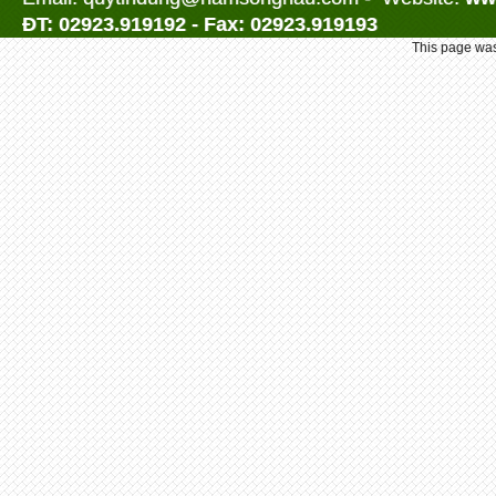
ĐT: 02923.919192 - Fax: 02923.919193
This page was