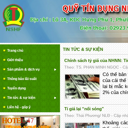
TIN TỨC & SỰ KIỆN
Trang chủ
Giới thiệu
Chính sách tỷ giá của NHNN: Ti
Theo: TS. PHAN MINH NGỌC - Cập 
Sản phẩm & dịch vụ
Có thể bản
Thông báo lãi suất
của cái thế
lại bị mắc 
Tuyển dụng
2% của chí
Tin tức & sự kiện
Liên hệ - góp ý
Tỉ giá lại “nổi sóng”
Theo: Thái Phương/ NLĐ - Cập nhật
Khoảng các