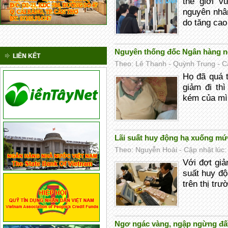
thế giới v
nguyên nhân
do tăng cao
Nguyên thống đốc Ngân hàng nói
LIÊN KẾT
Theo: Lê Thanh - Quỳnh Trung - Cậ
Họ đã quá t
giảm đi th
kém của mìn
Lãi suất huy động hạ xuống mức
Theo: Nguyễn Hoài - Cập nhật lúc:
Với đợt giả
suất huy độ
trên thị tr
Ngơ ngác vàng, ngập ngừng đất: