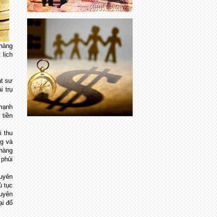
 hàng
 lịch
ật sư
i trụ
 mạnh
 tiền
i thu
ng và
 hàng
 phủi
xuyên
ủ tục
huyên
ại đổ