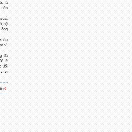
ều là
t nên
 suất
cả hệ
 lòng
 khâu
ạt vì
ng đã
Có lẽ
c đối
vi vi
uận
0