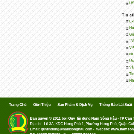
US
Tin c
Ex
Hu
Gi
“B
VP
NH
Ưu
Và
Ti
Nh
Trang Chủ
Giới Thiệu
Sản Phẩm & Dịch Vụ
Thông Báo Lãi Suất
Bản quyền © 2011 bởi Quỹ tín dụng Nam Sông Hậu - TP Cần
Địa chỉ : Lô 3A, KDC Hưng Phú 1, Phường Hưng Phú, Quận Cái
Email: quytindung@namson
ghau.com -
Website:
www.namson