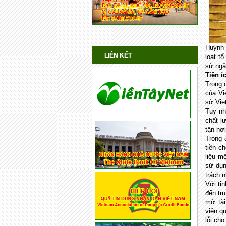
Huỳnh 
LIÊN KẾT
loạt t
sử ngâ
Tiện í
Trong q
của Vi
sở Vie
Tuy nh
chất l
tận nơi
Trong 
tiền c
liệu m
sử dụn
trách 
Với ti
đến tr
mở tài
viên q
lỗi ch