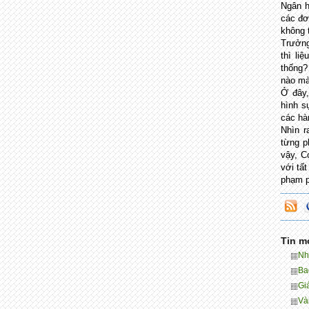
Ngân h
các đơ
không t
Trưởng
thì li
thống?
nào mà
Ở đây,
hình s
các hà
Nhìn r
từng p
vậy, C
với tất
phạm p
Tin m
Nhì
Ba
Gi
Và