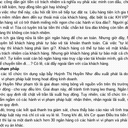
ác công dân gửi tiền có trách nhiệm và nghĩa vụ phải xác minh con dấu, c
ẻ tiết kiệm, hợp đồng tiền gửi hay không?
việc như thế này, câu hỏi rất lớn sẽ tiếp tục đặt ra: Liệu hàng tiện ích gia 
ch mềm nhằm đem đến sự thoải mái của khách hàng, đặc biệt là các KH VI
ân hàng sẽ có trở thành miếng mồi ngon cho các hành vi lừa đảo?. Người gử
n mất vì Tòa có tuyên trả lại tiền thì chắc chắn kẻ lừa đảo không còn tiền để
àng thì không còn trách nhiệm.
ện ích gia tăng nữa là tiền gửi ngân hàng để cho an toàn. Nhưng giờ đây,
uyên bố khách hàng phải tự bảo vệ tài khoản thanh toán. Cái việc "tự 
này thì khách hàng phải làm gì?. Khách hàng có thể tự bảo vệ mật khẩu
à trách nhiệm của khách hàng. Nhưng giờ khách hàng phải tự bảo mật cả c
nh?. Tự kiểm soát cán bộ ngân hàng nào truy cập vào tài khoản mình, giả c
ể chuyển tiền đi....? Có lẽ, cái đấy ngoài tầm với của khách hàng.
phạm pháp
 các tổ chức tín dụng sập bẫy Huỳnh Thị Huyền Như đều xuất phát là do
i vi phạm pháp luật trong hoạt động kinh doanh.
ỳ Huyền Như phạm tội là giai đoạn nóng bỏng về nguồn vốn trên thị trườn
y động - cho vay đều lớn. Giai đoạn này, để tránh tình trạng leo thang, Ngân
ớc quy định rất chặt về trần lãi suất huy động. Tuy nhiên, các tổ chức tín
ấm ngầm có các hành vi vi phạm pháp luật: nhận thêm, nhận ngoài lãi suất,
eo quy định.
đó, trong các kết quả thanh tra giám sát, chưa thấy báo cáo nào về tình trạ
háp luật này mà chỉ có vài vụ lẻ tẻ. Trong khi đó, khi Cơ quan Điều tra tiến
ét thì lại ra một danh sách hơn 30 ngân hàng có các hành vi vi phạm và phải
ột vụ án khác.