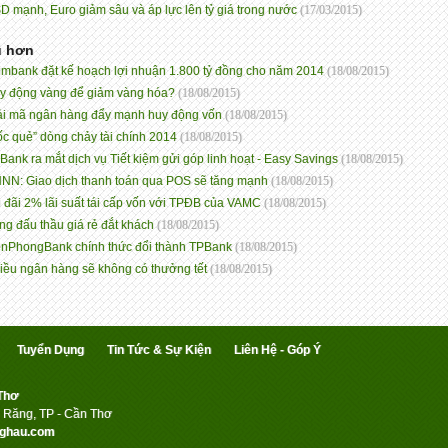
D mạnh, Euro giảm sâu và áp lực lên tỷ giá trong nước
(17/03/2015)
ũ hơn
imbank đặt kế hoạch lợi nhuận 1.800 tỷ đồng cho năm 2014
(18/08/2015)
y động vàng để giảm vàng hóa?
(18/08/2015)
ải mã ngân hàng đẩy mạnh huy động vốn
(18/08/2015)
ốc quẻ” dòng chảy tài chính 2014
(18/08/2015)
Bank ra mắt dịch vụ Tiết kiệm gửi góp linh hoạt - Easy Savings
(18/08/2015)
NN: Giao dịch thanh toán qua POS sẽ tăng mạnh
(18/08/2015)
 đãi 2% lãi suất tái cấp vốn với TPĐB của VAMC
(18/08/2015)
ng đấu thầu giá rẻ đắt khách
(18/08/2015)
enPhongBank chính thức đổi thành TPBank
(18/08/2015)
iều ngân hàng sẽ không có thưởng tết
(18/08/2015)
Tuyển Dụng
Tin Tức & Sự Kiện
Liên Hệ - Góp Ý
 Thơ
 Răng, TP - Cần Thơ
ghau.com