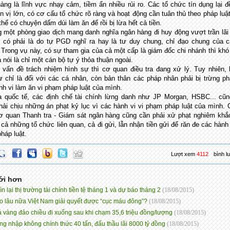
àng là lĩnh vực nhạy cảm, tiềm ẩn nhiều rủi ro. Các tổ chức tín dụng lại đ
n vị lớn, có cơ cấu tổ chức rõ ràng và hoạt động cần tuân thủ theo pháp luậ
hể có chuyện dấm dúi làm ăn để rồi bị lừa hết cả tiền.
 một phòng giao dịch mang danh nghĩa ngân hàng đi huy động vượt trần lãi
ệu có phải là do tự PGD nghĩ ra hay là tư duy chung, chỉ đạo chung của 
 Trong vụ này, có sự tham gia của cả một cấp là giám đốc chi nhánh thì khó
 nói là chỉ một cán bộ tự ý thỏa thuận ngoài.
 vấn đề trách nhiệm hình sự thì cơ quan điều tra đang xử lý. Tuy nhiên,
ự chỉ là đối với các cá nhân, còn bản thân các pháp nhân phải bị trừng ph
nh vi làm ăn vi phạm pháp luật của mình.
a quốc tế, các định chế tài chính lừng danh như JP Morgan, HSBC... cũ
hải chịu những án phạt kỷ lục vì các hành vi vi phạm pháp luật của mình. 
ơ quan Thanh tra - Giám sát ngân hàng cũng cần phải xử phạt nghiêm khắ
 cả những tổ chức liên quan, cả đi gửi, lẫn nhận tiền gửi để răn đe các hành 
háp luật.
Lượt xem
4112
bình l
ới hơn
n lại thị trường tài chính tiền tệ tháng 1 và dự báo tháng 2
(18/08/2015)
o lâu nữa Việt Nam giải quyết được “cục máu đông”?
(18/08/2015)
á vàng đảo chiều đi xuống sau khi chạm 35,6 triệu đồng/lượng
(18/08/2015)
ng nhập không chính thức 40 tấn, đấu thầu lãi 8000 tỷ đồng
(18/08/2015)