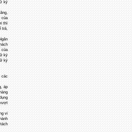
hữ ký
tăng,
P của
i thì
 trả,
 Ngân
khách
 của
hữ ký
hữ ký
 các
g, áp
 hàng
 dụng
 vượt
ng vi
 hành
 tách