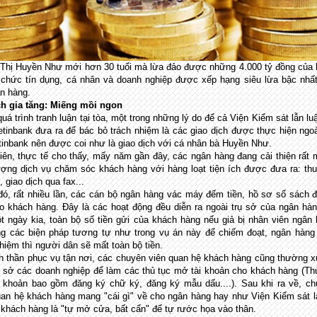
Thị Huyền Như mới hơn 30 tuổi mà lừa đảo được những 4.000 tỷ đồng của
ổ chức tín dụng, cá nhân và doanh nghiệp được xếp hạng siêu lừa bậc nhất
n hàng.
ch gia tăng: Miếng mồi ngon
uá trình tranh luận tại tòa, một trong những lý do để cả Viện Kiểm sát lẫn lu
etinbank đưa ra để bác bỏ trách nhiệm là các giao dịch được thực hiện ngoà
tinbank nên được coi như là giao dịch với cá nhân bà Huyền Như.
iên, thực tế cho thấy, mấy năm gần đây, các ngân hàng đang cải thiện rất
ượng dịch vụ chăm sóc khách hàng với hàng loạt tiện ích được đưa ra: thu
, giao dịch qua fax...
đó, rất nhiều lần, các cán bộ ngân hàng vác máy đếm tiền, hồ sơ sổ sách đ
ho khách hàng. Đây là các hoạt động đều diễn ra ngoài trụ sở của ngân hà
ột ngày kia, toàn bộ số tiền gửi của khách hàng nếu giả bị nhân viên ngân
g các biện pháp tương tự như trong vụ án này để chiếm đoạt, ngân hàng
nhiệm thì người dân sẽ mất toàn bộ tiền.
nh thần phục vụ tận nơi, các chuyên viên quan hệ khách hàng cũng thường 
ụ sở các doanh nghiệp để làm các thủ tục mở tài khoản cho khách hàng (Th
 khoản bao gồm đăng ký chữ ký, đăng ký mẫu dấu....). Sau khi ra về, c
uan hệ khách hàng mang "cái gì" về cho ngân hàng hay như Viện Kiểm sát l
o khách hàng là "tự mở cửa, bất cẩn" để tự rước họa vào thân.