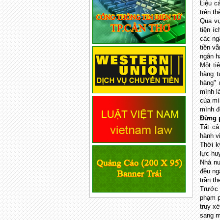
Liệu c
trên th
Qua vụ 
tiện í
các ng
tiền vẫ
ngân h
Một ti
hàng t
hàng" 
mình l
của mì
mình đ
Đừng 
Tất cả
hành v
Thời k
lực hu
Nhà nư
đều ng
trần th
Trước 
phạm p
truy x
sang m