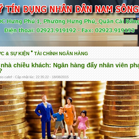
ỨC & SỰ KIỆN
TÀI CHÍNH NGÂN HÀNG
 nhà chiều khách: Ngân hàng đẩy nhân viên p
?
eo cafef - Cập nhật lúc: 22:35:22 - 18/08/2015