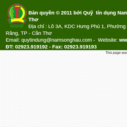
Bản quyền © 2011 bởi Quỹ tín dụng Na
Thơ
Địa chỉ : Lô 3A, KDC Hưng Phú 1, Phường
Răng, TP - Cần Thơ
Email: quytindung@namson
ghau.com -
Website:
ww
ĐT: 02923.919192 - Fax: 02923.919193
This page was