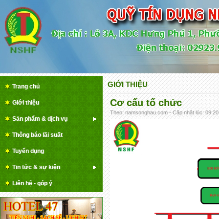
GIỚI THIỆU
Trang chủ
Cơ cấu tổ chức
Giới thiệu
Theo: namsonghau.com - Cập nhật lúc: 09:20
Sản phẩm & dịch vụ
Thông báo lãi suất
Tuyển dụng
Tin tức & sự kiện
Liên hệ - góp ý